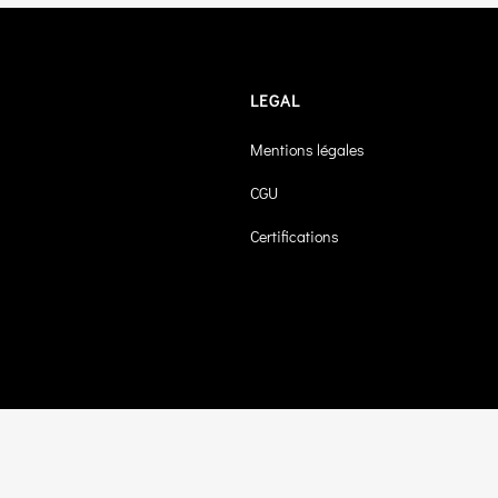
LEGAL
Mentions légales
CGU
Certifications