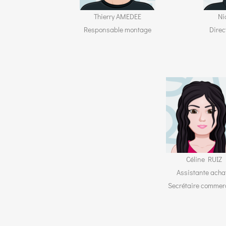
Thierry AMEDEE
Ni
Responsable montage
Direc
Céline RUIZ
Assistante achat
Secrétaire commer